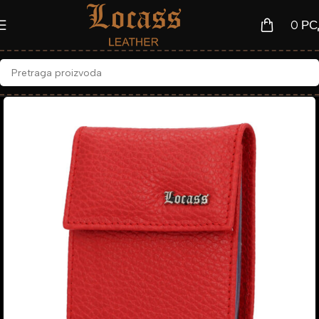
0
РС
Asistent
● Dostupan — Locass