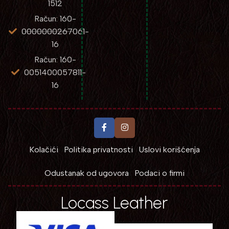
1512
Račun: 160-
0000000267061-
16
Račun: 160-
0051400057811-
16
Kolačići
Politika privatnosti
Uslovi korišćenja
Odustanak od ugovora
Podaci o firmi
Locass Leather