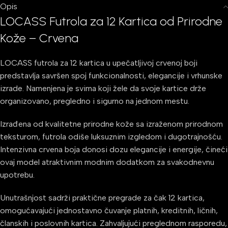
Opis
LOCASS Futrola za 12 Kartica od Prirodne
Kože – Crvena
LOCASS futrola za 12 kartica u upečatljivoj crvenoj boji
predstavlja savršen spoj funkcionalnosti, elegancije i vrhunske
izrade. Namenjena je svima koji žele da svoje kartice drže
organizovano, pregledno i sigurno na jednom mestu.
Izrađena od kvalitetne prirodne kože sa izraženom prirodnom
teksturom, futrola odiše luksuznim izgledom i dugotrajnošću.
Intenzivna crvena boja donosi dozu elegancije i energije, čineći
ovaj model atraktivnim modnim dodatkom za svakodnevnu
upotrebu.
Unutrašnjost sadrži praktične pregrade za čak 12 kartica,
omogućavajući jednostavno čuvanje platnih, kreditnih, ličnih,
članskih i poslovnih kartica. Zahvaljujući preglednom rasporedu,