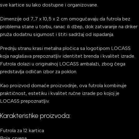
sve kartice su lako dostupne i organizovane.
Dimenzije od 7,7 x 10,5 x 2 cm omogućavaju da futrola bez
problema stane u torbu, ranac ili džep, dok zatvaranje na driker
pruža dodatnu sigurnost i štiti sadržaj od ispadanja.
Prednju stranu krasi metalna pločica sa logotipom LOCASS
koja naglašava prepoznatljiv identitet brenda i kvalitet izrade.
Futrola dolazi u originalnoj LOCASS ambalaži, zbog čega
predstavlja odličan izbor za poklon.
Kao proizvod domaće proizvodnje, ova futrola kombinuje
praktičnost, estetiku i kvalitet ručne izrade po kojoj je
LOCASS prepoznatljiv.
Karakteristike proizvoda:
Futrola za 12 kartica
Boja: crvena