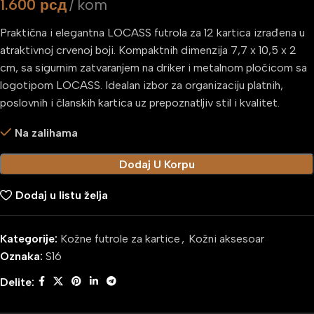
1.600
рсд
kom
Praktična i elegantna LOCASS futrola za 12 kartica izrađena u
atraktivnoj crvenoj boji. Kompaktnih dimenzija 7,7 x 10,5 x 2
cm, sa sigurnim zatvaranjem na driker i metalnom pločicom sa
logotipom LOCASS. Idealan izbor za organizaciju platnih,
poslovnih i članskih kartica uz prepoznatljiv stil i kvalitet.
Na zalihama
Dodaj U Korpu
Dodaj u listu želja
Kategorije:
Kožne futrole za kartice
,
Kožni aksesoar
Oznaka:
S16
Delite: