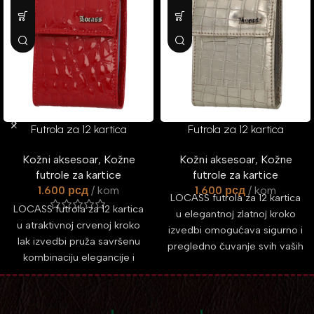
Futrola za 12 kartica
Futrola za 12 kartica
LOCASS – Crvena Kroko
LOCASS – Zlatna Kroko
Kožni aksesoar
,
Kožne
Kožni aksesoar
,
Kožne
Lak Elegance
Elegance
futrole za kartice
futrole za kartice
1.600
рсд
kom
1.600
рсд
kom
LOCASS futrola za 12 kartica
LOCASS futrola za 12 kartica
u elegantnoj zlatnoj kroko
u atraktivnoj crvenoj kroko
izvedbi omogućava sigurno i
lak izvedbi pruža savršenu
pregledno čuvanje svih vaših
kombinaciju elegancije i
kartica na jednom mestu.
funkcionalnosti. Kompaktnih
Kompaktne dimenzije 7,7 x
dimenzija 7,7 x 10,5 x 2 cm,
10,5 x 2 cm, praktično
omogućava organizovano
zatvaranje na driker i